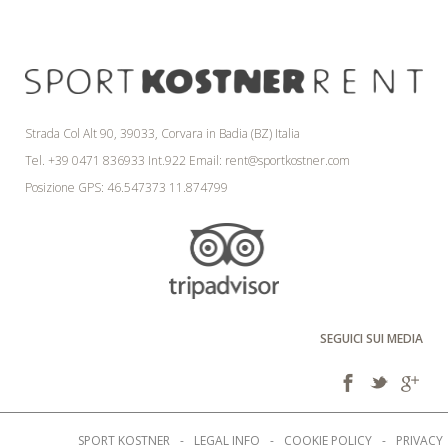
Strada Col Alt 90, 39033, Corvara in Badia (BZ) Italia
Tel. +39 0471 836933 Int.922 Email:
rent@sportkostner.com
Posizione GPS: 46.547373 11.874799
SEGUICI SUI MEDIA
SPORT KOSTNER
-
LEGAL INFO
-
COOKIE POLICY
-
PRIVACY